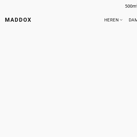
500m²
MADDOX
HEREN
DA