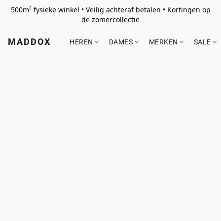
500m² fysieke winkel • Veilig achteraf betalen • Kortingen op
de zomercollectie
MADDOX
HEREN
DAMES
MERKEN
SALE