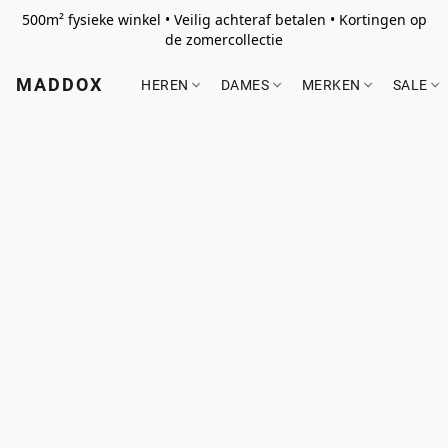
500m² fysieke winkel • Veilig achteraf betalen • Kortingen op
de zomercollectie
MADDOX
HEREN
DAMES
MERKEN
SALE