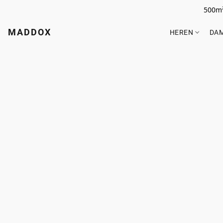
500m²
MADDOX
HEREN
DA