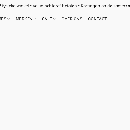
 fysieke winkel • Veilig achteraf betalen • Kortingen op de zomercol
MES
MERKEN
SALE
OVER ONS
CONTACT