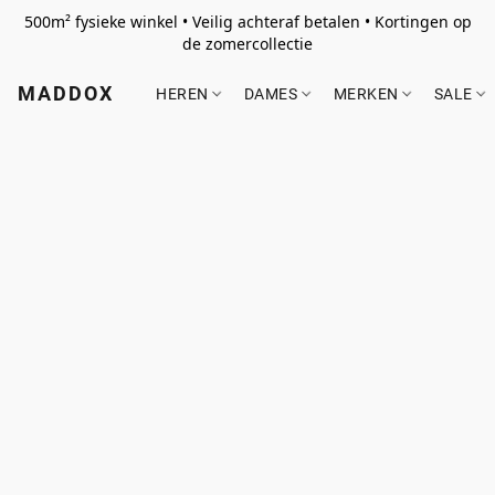
500m² fysieke winkel • Veilig achteraf betalen • Kortingen op
de zomercollectie
MADDOX
HEREN
DAMES
MERKEN
SALE