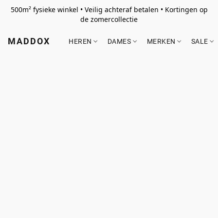
500m² fysieke winkel • Veilig achteraf betalen • Kortingen op
de zomercollectie
MADDOX
HEREN
DAMES
MERKEN
SALE