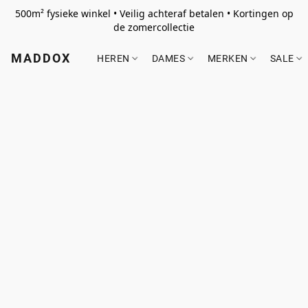
500m² fysieke winkel • Veilig achteraf betalen • Kortingen op
de zomercollectie
MADDOX
HEREN
DAMES
MERKEN
SALE