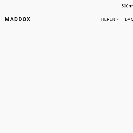
500m²
MADDOX
HEREN
DA