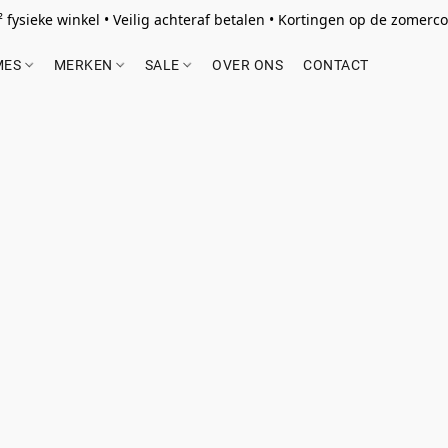
 fysieke winkel • Veilig achteraf betalen • Kortingen op de zomercol
MES
MERKEN
SALE
OVER ONS
CONTACT