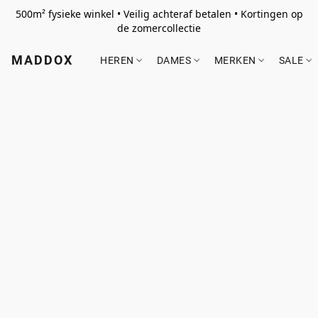
500m² fysieke winkel • Veilig achteraf betalen • Kortingen op
de zomercollectie
MADDOX
HEREN
DAMES
MERKEN
SALE