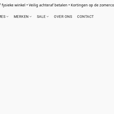
 fysieke winkel • Veilig achteraf betalen • Kortingen op de zomercol
MES
MERKEN
SALE
OVER ONS
CONTACT