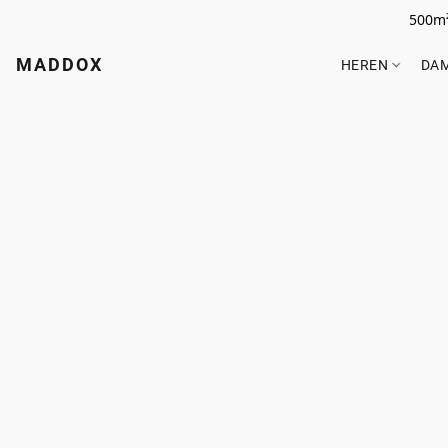
500m²
MADDOX
HEREN
DA