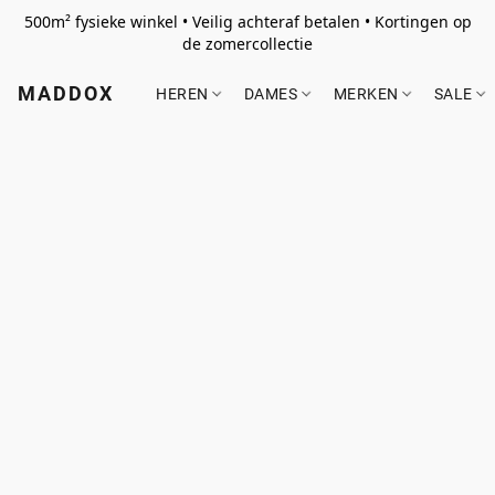
500m² fysieke winkel • Veilig achteraf betalen • Kortingen op
de zomercollectie
MADDOX
HEREN
DAMES
MERKEN
SALE