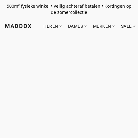
500m² fysieke winkel • Veilig achteraf betalen • Kortingen op
de zomercollectie
MADDOX
HEREN
DAMES
MERKEN
SALE