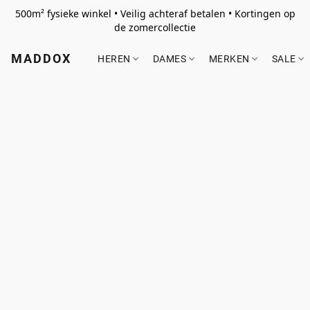
500m² fysieke winkel • Veilig achteraf betalen • Kortingen op
de zomercollectie
MADDOX
HEREN
DAMES
MERKEN
SALE