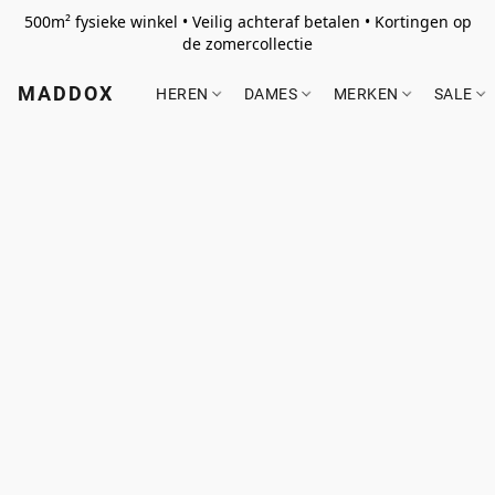
500m² fysieke winkel • Veilig achteraf betalen • Kortingen op
de zomercollectie
MADDOX
HEREN
DAMES
MERKEN
SALE