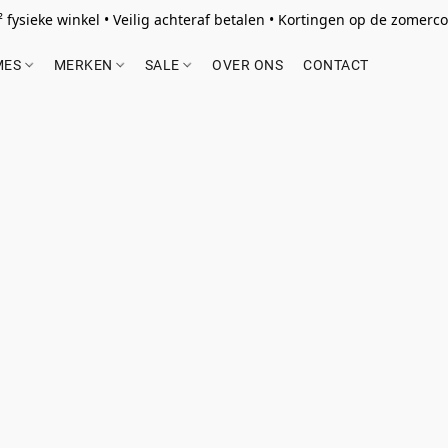
 fysieke winkel • Veilig achteraf betalen • Kortingen op de zomercol
MES
MERKEN
SALE
OVER ONS
CONTACT