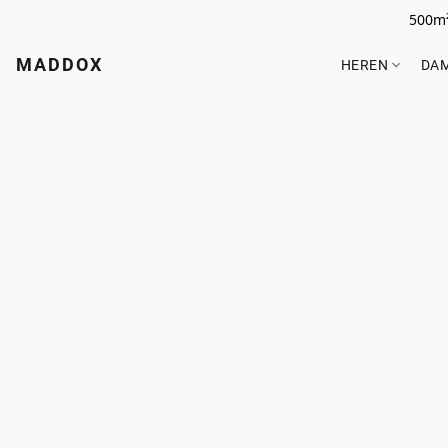
500m²
MADDOX
HEREN
DA