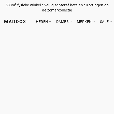
500m² fysieke winkel • Veilig achteraf betalen • Kortingen op
de zomercollectie
MADDOX
HEREN
DAMES
MERKEN
SALE