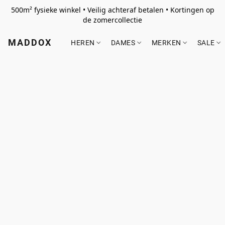
500m² fysieke winkel • Veilig achteraf betalen • Kortingen op
de zomercollectie
MADDOX
HEREN
DAMES
MERKEN
SALE