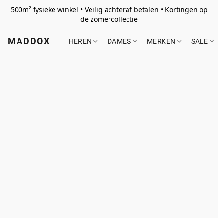
500m² fysieke winkel • Veilig achteraf betalen • Kortingen op
de zomercollectie
MADDOX
HEREN
DAMES
MERKEN
SALE