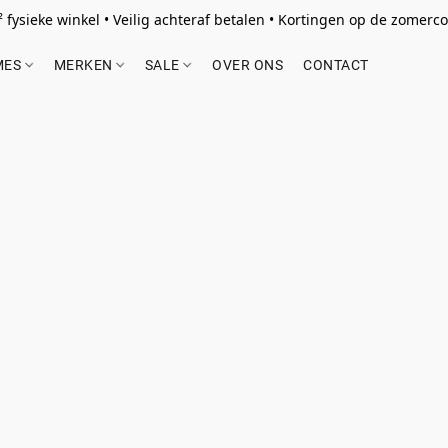
 fysieke winkel • Veilig achteraf betalen • Kortingen op de zomercol
MES
MERKEN
SALE
OVER ONS
CONTACT