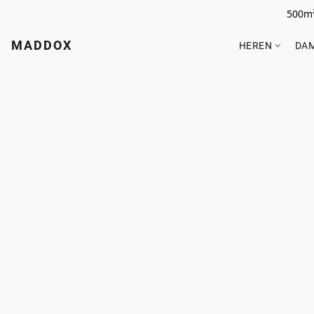
500m²
MADDOX
HEREN
DA