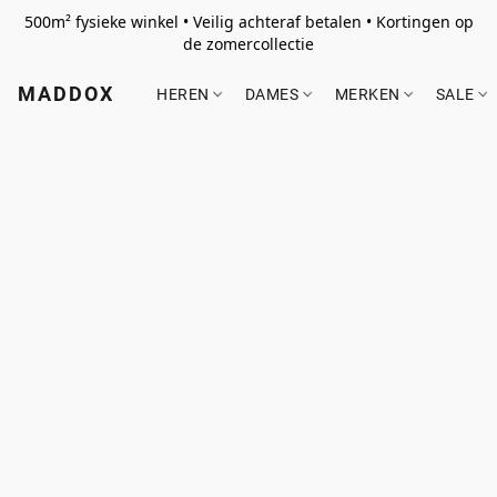
500m² fysieke winkel • Veilig achteraf betalen • Kortingen op
de zomercollectie
MADDOX
HEREN
DAMES
MERKEN
SALE