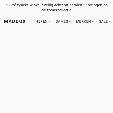
500m² fysieke winkel • Veilig achteraf betalen • Kortingen op
de zomercollectie
MADDOX
HEREN
DAMES
MERKEN
SALE