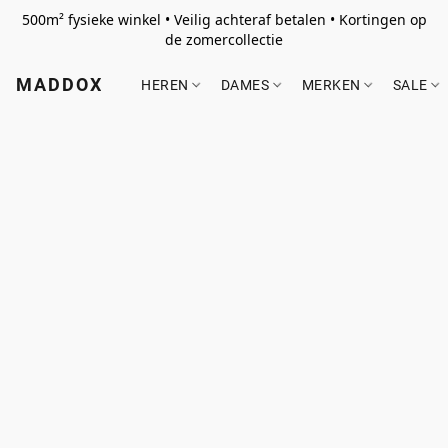
500m² fysieke winkel • Veilig achteraf betalen • Kortingen op
de zomercollectie
MADDOX
HEREN
DAMES
MERKEN
SALE