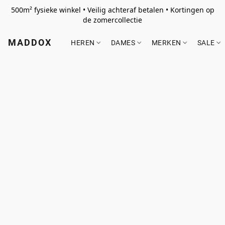
500m² fysieke winkel • Veilig achteraf betalen • Kortingen op
de zomercollectie
MADDOX
HEREN
DAMES
MERKEN
SALE