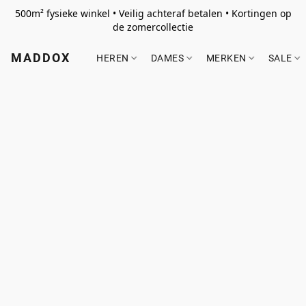
500m² fysieke winkel • Veilig achteraf betalen • Kortingen op
de zomercollectie
MADDOX
HEREN
DAMES
MERKEN
SALE