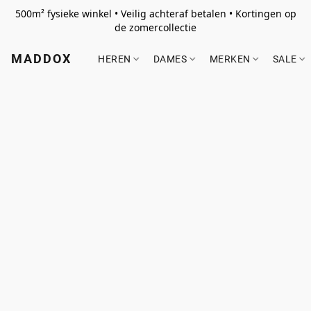
500m² fysieke winkel • Veilig achteraf betalen • Kortingen op
de zomercollectie
MADDOX
HEREN
DAMES
MERKEN
SALE