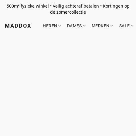
500m² fysieke winkel • Veilig achteraf betalen • Kortingen op
de zomercollectie
MADDOX
HEREN
DAMES
MERKEN
SALE