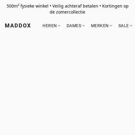
500m² fysieke winkel • Veilig achteraf betalen • Kortingen op
de zomercollectie
MADDOX
HEREN
DAMES
MERKEN
SALE