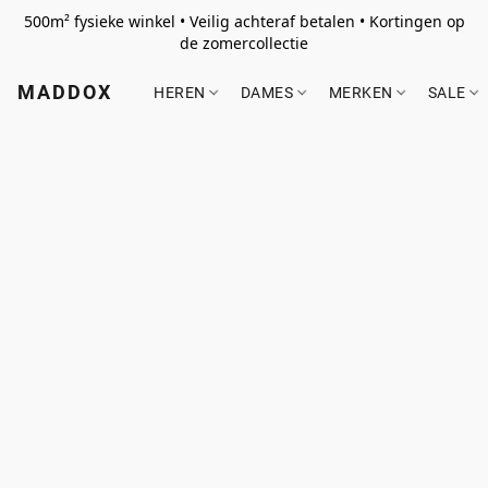
500m² fysieke winkel • Veilig achteraf betalen • Kortingen op
de zomercollectie
MADDOX
HEREN
DAMES
MERKEN
SALE