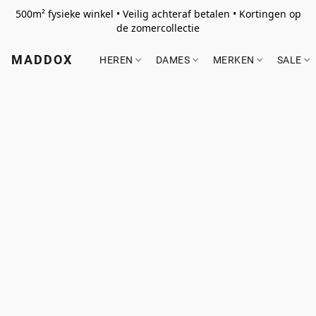
500m² fysieke winkel • Veilig achteraf betalen • Kortingen op
de zomercollectie
MADDOX
HEREN
DAMES
MERKEN
SALE