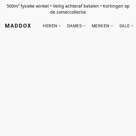
500m² fysieke winkel • Veilig achteraf betalen • Kortingen op
de zomercollectie
MADDOX
HEREN
DAMES
MERKEN
SALE