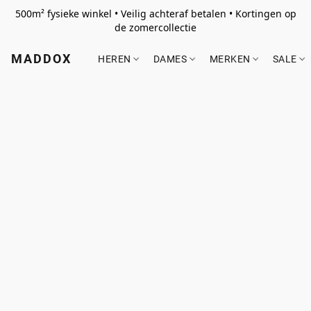
500m² fysieke winkel • Veilig achteraf betalen • Kortingen op
de zomercollectie
MADDOX
HEREN
DAMES
MERKEN
SALE