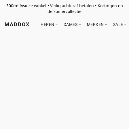
500m² fysieke winkel • Veilig achteraf betalen • Kortingen op
de zomercollectie
MADDOX
HEREN
DAMES
MERKEN
SALE