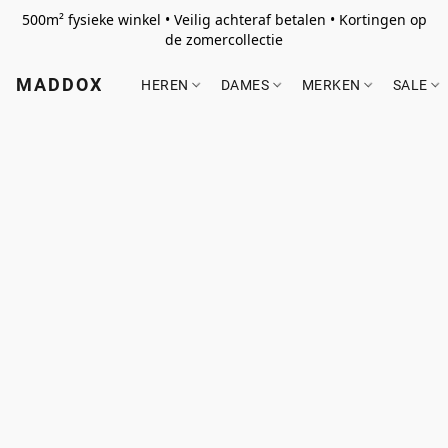
500m² fysieke winkel • Veilig achteraf betalen • Kortingen op
de zomercollectie
MADDOX
HEREN
DAMES
MERKEN
SALE