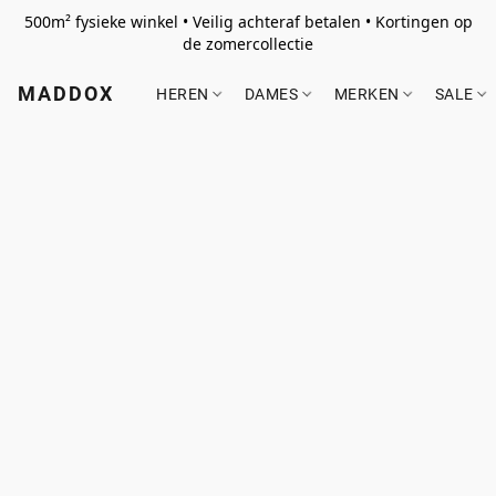
500m² fysieke winkel • Veilig achteraf betalen • Kortingen op
de zomercollectie
MADDOX
HEREN
DAMES
MERKEN
SALE