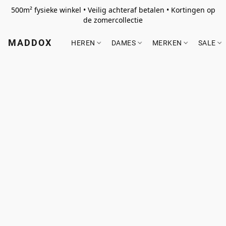
500m² fysieke winkel • Veilig achteraf betalen • Kortingen op
de zomercollectie
MADDOX
HEREN
DAMES
MERKEN
SALE