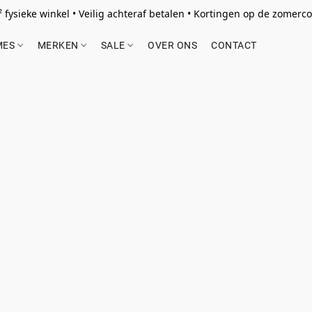
 fysieke winkel • Veilig achteraf betalen • Kortingen op de zomercol
MES
MERKEN
SALE
OVER ONS
CONTACT