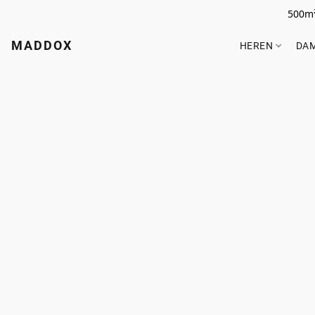
500m²
MADDOX
HEREN
DA