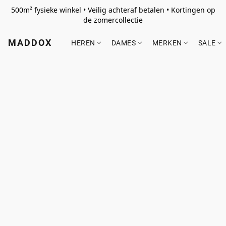
500m² fysieke winkel • Veilig achteraf betalen • Kortingen op
de zomercollectie
MADDOX
HEREN
DAMES
MERKEN
SALE