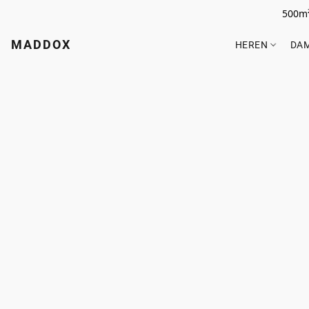
500m²
MADDOX
HEREN
DA