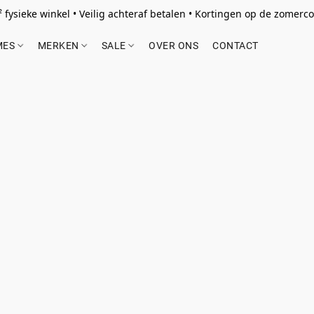
 fysieke winkel • Veilig achteraf betalen • Kortingen op de zomercol
MES
MERKEN
SALE
OVER ONS
CONTACT