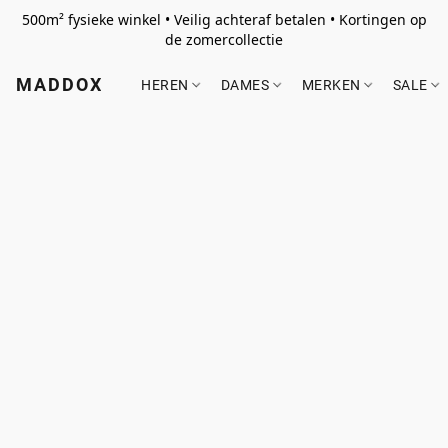
500m² fysieke winkel • Veilig achteraf betalen • Kortingen op
de zomercollectie
MADDOX
HEREN
DAMES
MERKEN
SALE