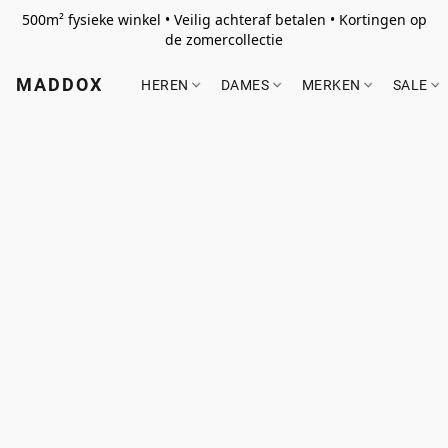
500m² fysieke winkel • Veilig achteraf betalen • Kortingen op
de zomercollectie
MADDOX
HEREN
DAMES
MERKEN
SALE