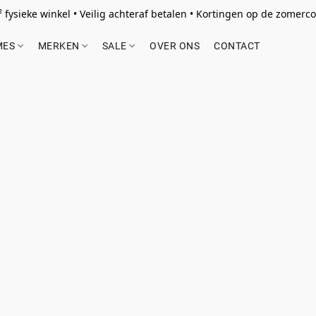
 fysieke winkel • Veilig achteraf betalen • Kortingen op de zomercol
MES
MERKEN
SALE
OVER ONS
CONTACT