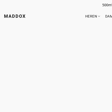
500m²
MADDOX
HEREN
DA