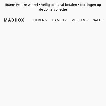
500m² fysieke winkel • Veilig achteraf betalen • Kortingen op
de zomercollectie
MADDOX
HEREN
DAMES
MERKEN
SALE