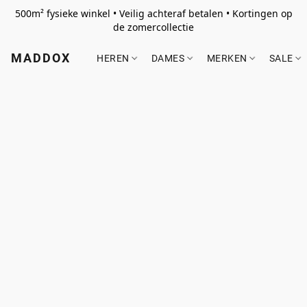
500m² fysieke winkel • Veilig achteraf betalen • Kortingen op
de zomercollectie
MADDOX
HEREN
DAMES
MERKEN
SALE