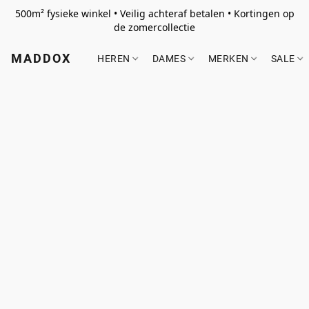
500m² fysieke winkel • Veilig achteraf betalen • Kortingen op
de zomercollectie
MADDOX
HEREN
DAMES
MERKEN
SALE