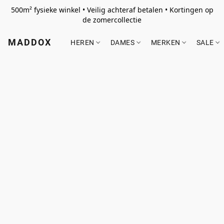
500m² fysieke winkel • Veilig achteraf betalen • Kortingen op
de zomercollectie
MADDOX
HEREN
DAMES
MERKEN
SALE