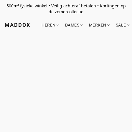
500m² fysieke winkel • Veilig achteraf betalen • Kortingen op
de zomercollectie
MADDOX
HEREN
DAMES
MERKEN
SALE