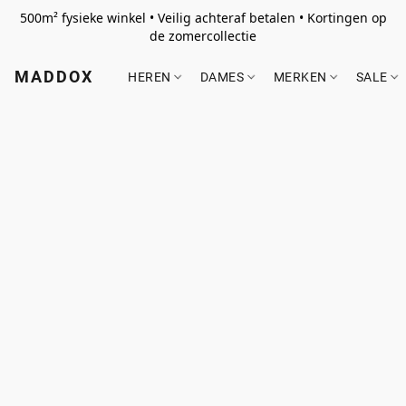
500m² fysieke winkel • Veilig achteraf betalen • Kortingen op
de zomercollectie
MADDOX
HEREN
DAMES
MERKEN
SALE