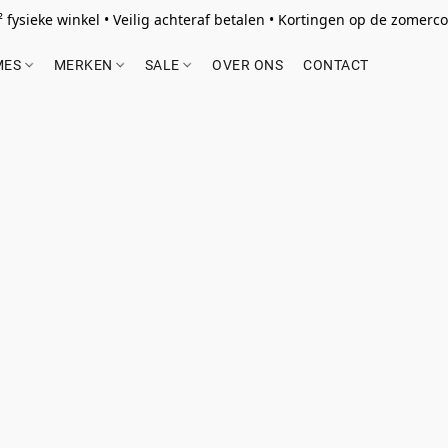
 fysieke winkel • Veilig achteraf betalen • Kortingen op de zomercol
MES
MERKEN
SALE
OVER ONS
CONTACT