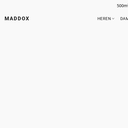
500m²
MADDOX
HEREN
DA