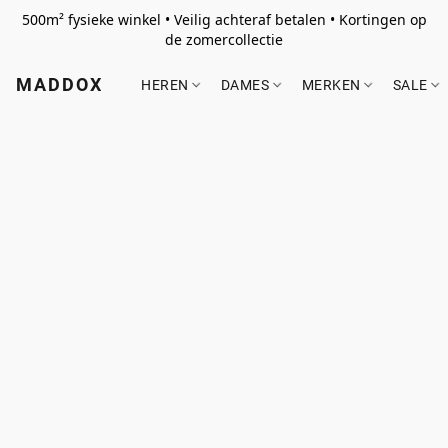
500m² fysieke winkel • Veilig achteraf betalen • Kortingen op
de zomercollectie
MADDOX
HEREN
DAMES
MERKEN
SALE