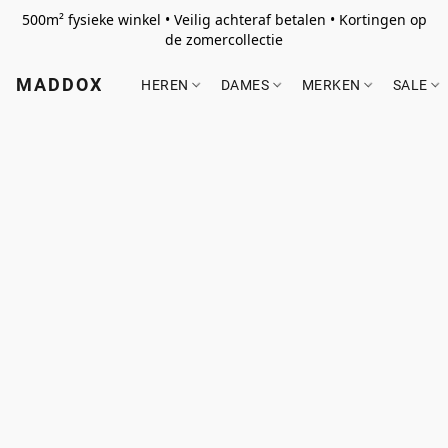
500m² fysieke winkel • Veilig achteraf betalen • Kortingen op
de zomercollectie
MADDOX
HEREN
DAMES
MERKEN
SALE